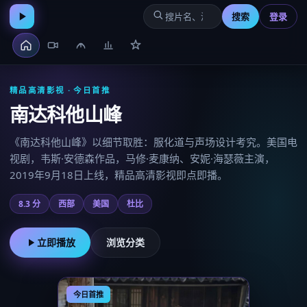
搜索
登录
精品高清影视
· 今日首推
南达科他山峰
《南达科他山峰》以细节取胜：服化道与声场设计考究。美国电
视剧，韦斯·安德森作品，马修·麦康纳、安妮·海瑟薇主演，
2019年9月18日上线，精品高清影视即点即播。
8.3
分
西部
美国
杜比
立即播放
浏览分类
今日首推