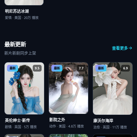
明尼苏达冰湖
爱情
·
美国
·
20万
播放
最新更新
查看更多
新片新剧同步上架
最新
9.5
最新
7.7
最新
6.9
影院之外
英伦绅士·新传
康沃尔海岸
动作
·
美国
·
4.8万
播放
剧情
·
英国
·
5万
播放
治愈
·
英国
·
11万
播放