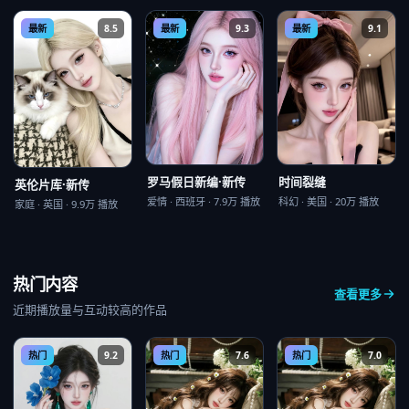
最新
8.5
最新
9.3
最新
9.1
罗马假日新编·新传
时间裂缝
英伦片库·新传
爱情
·
西班牙
·
7.9万
播放
科幻
·
美国
·
20万
播放
家庭
·
英国
·
9.9万
播放
热门内容
查看更多
近期播放量与互动较高的作品
热门
9.2
热门
7.6
热门
7.0