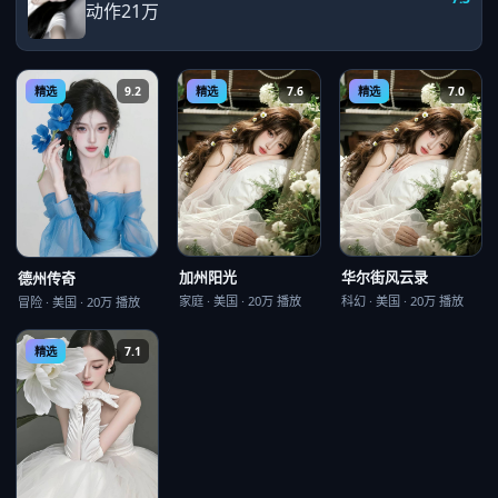
动作
21万
精选
9.2
精选
7.6
精选
7.0
加州阳光
华尔街风云录
德州传奇
家庭
·
美国
·
20万
播放
科幻
·
美国
·
20万
播放
冒险
·
美国
·
20万
播放
精选
7.1